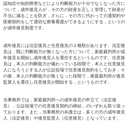
認知症や知的障害などにより判断能力が十分でなくなった方に
ついて，成年後見人が，その方の財産を正しく管理して財産が
不当に減ることを防ぎ，さらに，その方に代わって介護契約や
医療契約をして適切な療養看護ができるようにする，というの
が成年後見制度です。
成年後見には法定後見と任意後見の２種類があります。法定後
見は，既に判断能力が無くなった方について，家庭裁判所が成
年後見を開始し成年後見人を選任するというものです。任意後
見は，本人の判断能力が備わっている段階で，本人と任意後見
人になろうとする人が公証役場で任意後見契約をしておき，そ
の後，本人の判断能力が無くなった段階で，家庭裁判所が後見
監督人を選任し任意後見が開始する，というものです。
当事務所では，家庭裁判所への成年後見の申立て（法定後
見），公証役場での任意後見契約の締結，のいずれも取り扱っ
ております。また，当事務所の弁護士は，多くの方の成年後見
人（法定後見）や後見監督人（任意後見）となっています。