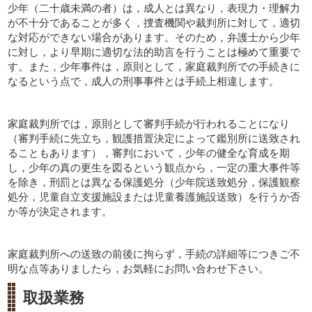
少年（二十歳未満の者）は，成人とは異なり，表現力・理解力
が不十分であることが多く，捜査機関や裁判所に対して，適切
な対応ができない場合があります。そのため，弁護士から少年
に対し，より早期に適切な法的助言を行うことは極めて重要で
す。また，少年事件は，原則として，家庭裁判所での手続きに
なるという点で，成人の刑事事件とは手続上相違します。
家庭裁判所では，原則として審判手続が行われることになり
（審判手続に先立ち，観護措置決定によって鑑別所に送致され
ることもあります），審判において，少年の健全な育成を期
し，少年の真の更生を図るという観点から，一定の重大事件等
を除き，刑罰とは異なる保護処分（少年院送致処分，保護観察
処分，児童自立支援施設または児童養護施設送致）を行うか否
か等が決定されます。
家庭裁判所への送致の前後に拘らず，手続の詳細等につきご不
明な点等ありましたら，お気軽にお問い合わせ下さい。
取扱業務