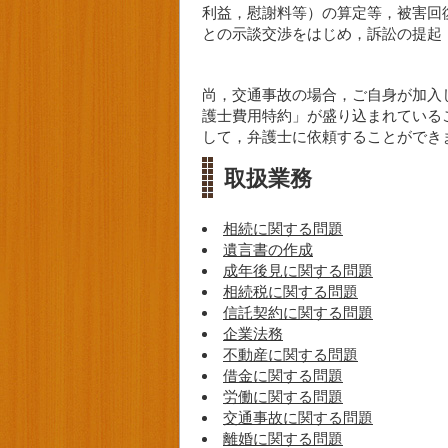
利益，慰謝料等）の算定等，被害回
との示談交渉をはじめ，訴訟の提起
尚，交通事故の場合，ご自身が加入
護士費用特約」が盛り込まれている
して，弁護士に依頼することができ
取扱業務
相続に関する問題
遺言書の作成
成年後見に関する問題
相続税に関する問題
信託契約に関する問題
企業法務
不動産に関する問題
借金に関する問題
労働に関する問題
交通事故に関する問題
離婚に関する問題