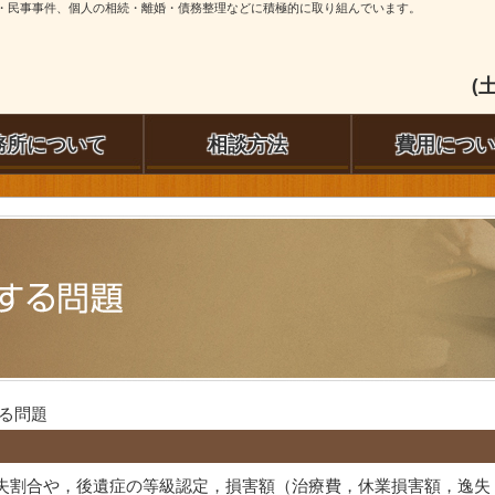
・民事事件、個人の相続・離婚・債務整理などに積極的に取り組んでいます。
(
務所について
相談方法
費用につい
する問題
失割合や，後遺症の等級認定，損害額（治療費，休業損害額，逸失